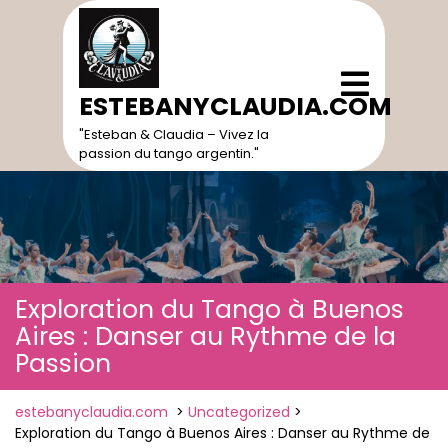
Skip
to
content
Open
Menu
ESTEBANYCLAUDIA.COM
"Esteban & Claudia – Vivez la
passion du tango argentin."
Exploration du Tango à Buenos
Aires : Danser au Rythme de la
Passion
estebanyclaudia.com
>
Uncategorized
>
Exploration du Tango à Buenos Aires : Danser au Rythme de