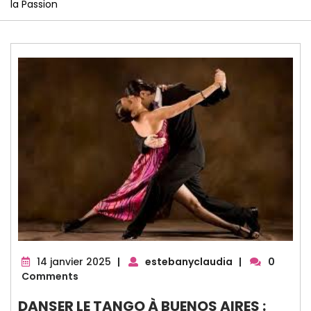
la Passion
14
14 janvier 2025
|
estebanyclaudia
|
0
janvier
Comments
2025
DANSER LE TANGO À BUENOS AIRES :