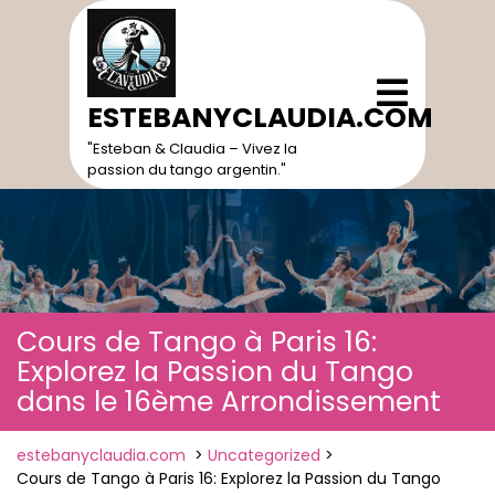
Skip
to
content
Open
Menu
ESTEBANYCLAUDIA.COM
"Esteban & Claudia – Vivez la
passion du tango argentin."
Cours de Tango à Paris 16:
Explorez la Passion du Tango
dans le 16ème Arrondissement
estebanyclaudia.com
>
Uncategorized
>
Cours de Tango à Paris 16: Explorez la Passion du Tango