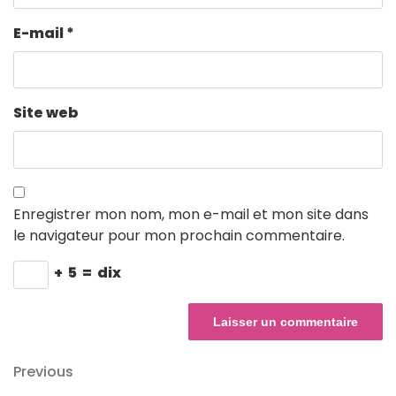
E-mail
*
Site web
Enregistrer mon nom, mon e-mail et mon site dans
le navigateur pour mon prochain commentaire.
+
5
=
dix
Navigation
Previous
Previous
Post