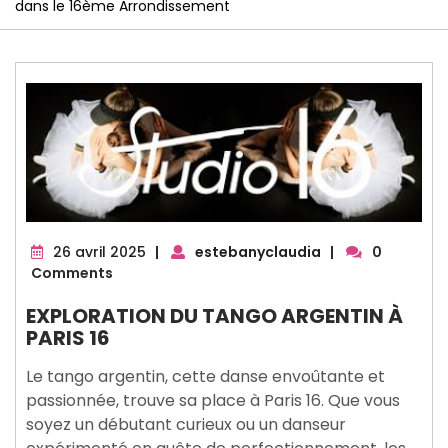
dans le 16ème Arrondissement
26
26 avril 2025
|
estebanyclaudia
|
0
avril
Comments
2025
EXPLORATION DU TANGO ARGENTIN À
PARIS 16
Le tango argentin, cette danse envoûtante et
passionnée, trouve sa place à Paris 16. Que vous
soyez un débutant curieux ou un danseur