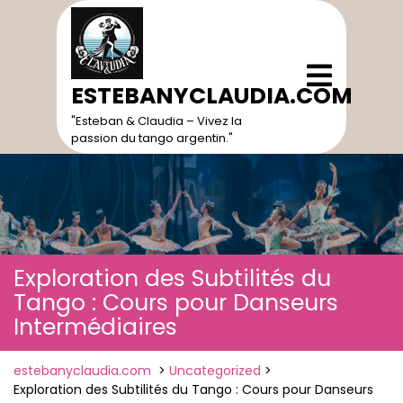
Skip
to
content
Open
Menu
ESTEBANYCLAUDIA.COM
"Esteban & Claudia – Vivez la
passion du tango argentin."
Exploration des Subtilités du
Tango : Cours pour Danseurs
Intermédiaires
estebanyclaudia.com
>
Uncategorized
>
Exploration des Subtilités du Tango : Cours pour Danseurs