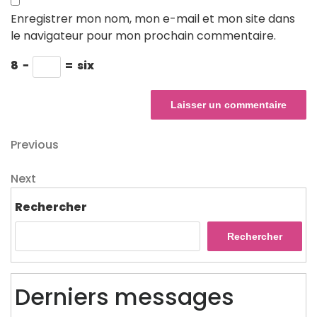
Enregistrer mon nom, mon e-mail et mon site dans
le navigateur pour mon prochain commentaire.
8
−
=
six
Navigation
Previous
Previous
Post
de
Next
Next
l’article
Post
Rechercher
Rechercher
Derniers messages