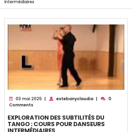
Intermédiaires
03
03 mai 2025
|
estebanyclaudia
|
0
mai
Comments
2025
EXPLORATION DES SUBTILITÉS DU
TANGO : COURS POUR DANSEURS
INTERMÉDIAIRES