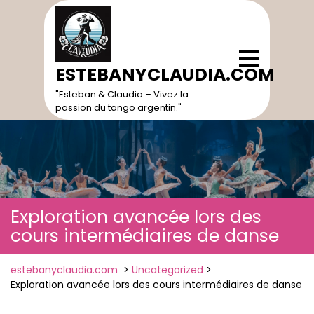
Skip
to
content
Open
Menu
ESTEBANYCLAUDIA.COM
"Esteban & Claudia – Vivez la
passion du tango argentin."
Exploration avancée lors des
cours intermédiaires de danse
estebanyclaudia.com
>
Uncategorized
>
Exploration avancée lors des cours intermédiaires de danse