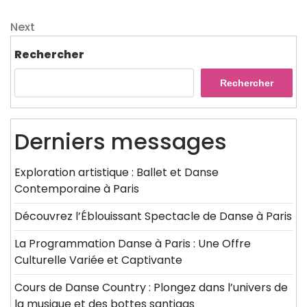
Post
de
Next
Next
l’article
Post
Rechercher
Rechercher
Derniers messages
Exploration artistique : Ballet et Danse
Contemporaine à Paris
Découvrez l’Éblouissant Spectacle de Danse à Paris
La Programmation Danse à Paris : Une Offre
Culturelle Variée et Captivante
Cours de Danse Country : Plongez dans l’univers de
la musique et des bottes santiags