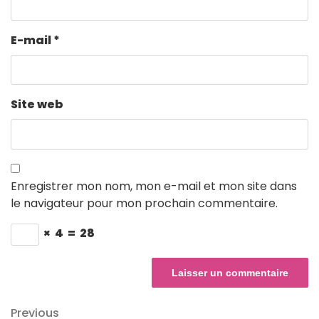
E-mail
*
Site web
Enregistrer mon nom, mon e-mail et mon site dans
le navigateur pour mon prochain commentaire.
×
4
=
28
Navigation
Previous
Previous