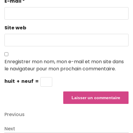
E-mail
*
Site web
Enregistrer mon nom, mon e-mail et mon site dans
le navigateur pour mon prochain commentaire.
huit
+
neuf
=
Navigation
Previous
Previous
Post
de
Next
Next