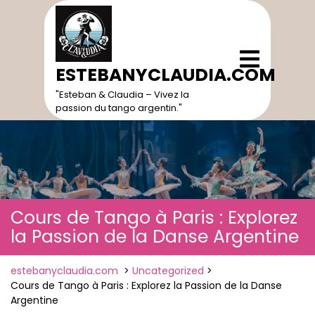
Skip
to
content
Open
Menu
ESTEBANYCLAUDIA.COM
"Esteban & Claudia – Vivez la
passion du tango argentin."
Cours de Tango à Paris : Explorez
la Passion de la Danse Argentine
estebanyclaudia.com
>
Uncategorized
>
Cours de Tango à Paris : Explorez la Passion de la Danse
Argentine