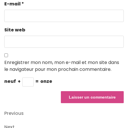
E-mail
*
Site web
Enregistrer mon nom, mon e-mail et mon site dans
le navigateur pour mon prochain commentaire.
neuf
+
=
onze
Navigation
Previous
Previous
Post
de
Next
Next