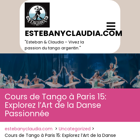
Skip
to
content
Open
Menu
ESTEBANYCLAUDIA.COM
"Esteban & Claudia – Vivez la
passion du tango argentin."
Cours de Tango à Paris 15:
Explorez l’Art de la Danse
Passionnée
estebanyclaudia.com
>
Uncategorized
>
Cours de Tango à Paris 15: Explorez l’Art de la Danse