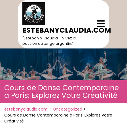
Skip
to
content
Open
Menu
ESTEBANYCLAUDIA.COM
"Esteban & Claudia – Vivez la
passion du tango argentin."
Cours de Danse Contemporaine
à Paris: Explorez Votre Créativité
estebanyclaudia.com
>
Uncategorized
>
Cours de Danse Contemporaine à Paris: Explorez Votre
Créativité