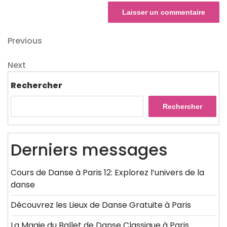
Navigation
Previous
Previous
Post
de
Next
Next
l’article
Post
Rechercher
Rechercher
Derniers messages
Cours de Danse à Paris 12: Explorez l’univers de la
danse
Découvrez les Lieux de Danse Gratuite à Paris
La Magie du Ballet de Danse Classique à Paris