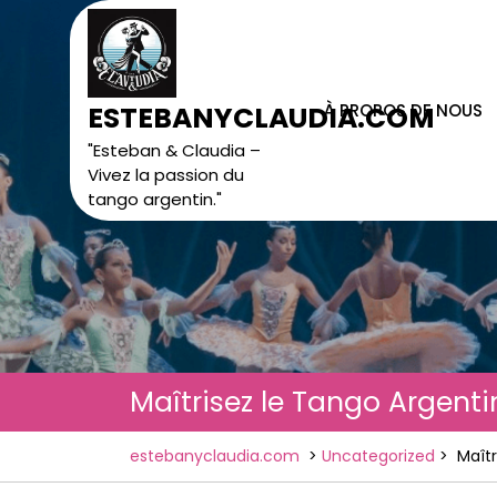
Skip
to
content
À PROPOS DE NOUS
ESTEBANYCLAUDIA.COM
"Esteban & Claudia –
Vivez la passion du
tango argentin."
Maîtrisez le Tango Argent
estebanyclaudia.com
>
Uncategorized
>
Maît