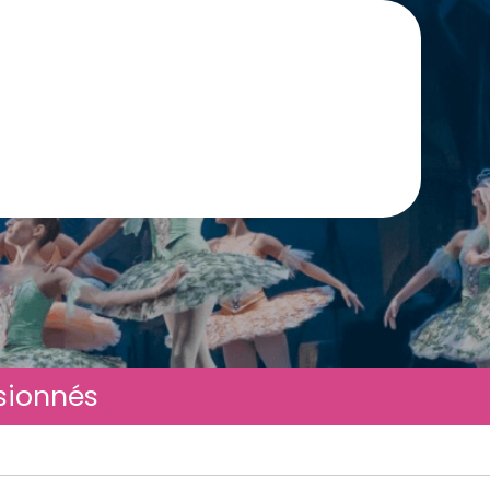
sionnés
s