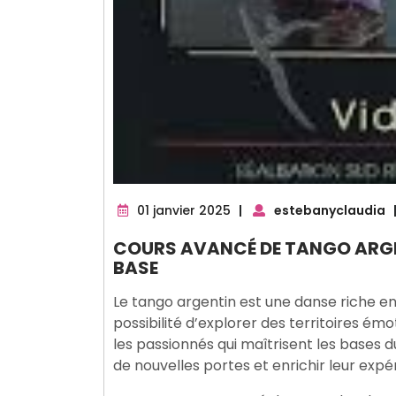
01
01 janvier 2025
|
estebanyclaudia
janvier
COURS AVANCÉ DE TANGO ARGEN
2025
BASE
Le tango argentin est une danse riche en 
possibilité d’explorer des territoires é
les passionnés qui maîtrisent les bases 
de nouvelles portes et enrichir leur exp