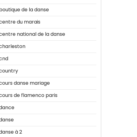
boutique de la danse
centre du marais
centre national de la danse
charleston
cnd
country
cours danse mariage
cours de flamenco paris
dance
danse
danse à 2