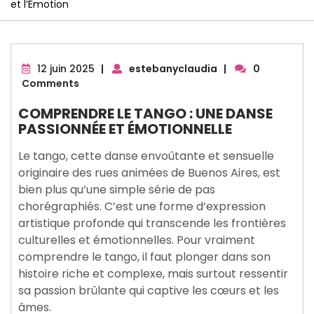
et l’Émotion
12
12 juin 2025
|
estebanyclaudia
|
0
juin
Comments
2025
COMPRENDRE LE TANGO : UNE DANSE
PASSIONNÉE ET ÉMOTIONNELLE
Le tango, cette danse envoûtante et sensuelle
originaire des rues animées de Buenos Aires, est
bien plus qu’une simple série de pas
chorégraphiés. C’est une forme d’expression
artistique profonde qui transcende les frontières
culturelles et émotionnelles. Pour vraiment
comprendre le tango, il faut plonger dans son
histoire riche et complexe, mais surtout ressentir
sa passion brûlante qui captive les cœurs et les
âmes.