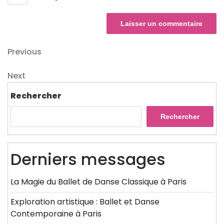
Navigation
Previous
Previous
Post
de
Next
Next
l’article
Post
Rechercher
Rechercher
Derniers messages
La Magie du Ballet de Danse Classique à Paris
Exploration artistique : Ballet et Danse
Contemporaine à Paris