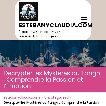
Skip
to
content
Open
Menu
ESTEBANYCLAUDIA.COM
"Esteban & Claudia – Vivez la
passion du tango argentin."
Décrypter les Mystères du Tango
: Comprendre la Passion et
l’Émotion
estebanyclaudia.com
>
Uncategorized
>
Décrypter les Mystères du Tango : Comprendre la Passion