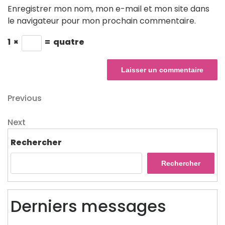
Enregistrer mon nom, mon e-mail et mon site dans
le navigateur pour mon prochain commentaire.
1
×
=
quatre
Navigation
Previous
Previous
Post
de
Next
Next
l’article
Post
Rechercher
Rechercher
Derniers messages