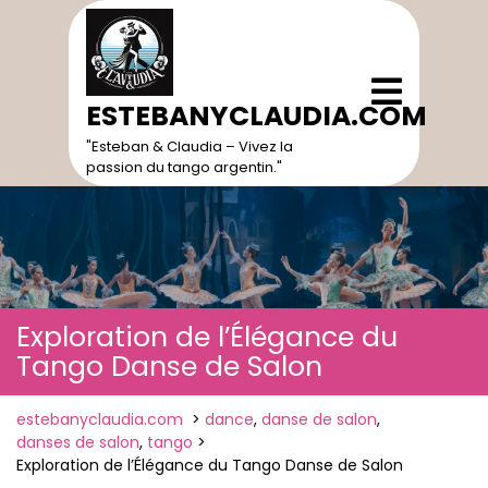
Skip
to
content
Open
Menu
ESTEBANYCLAUDIA.COM
"Esteban & Claudia – Vivez la
passion du tango argentin."
Exploration de l’Élégance du
Tango Danse de Salon
estebanyclaudia.com
>
dance
,
danse de salon
,
danses de salon
,
tango
>
Exploration de l’Élégance du Tango Danse de Salon