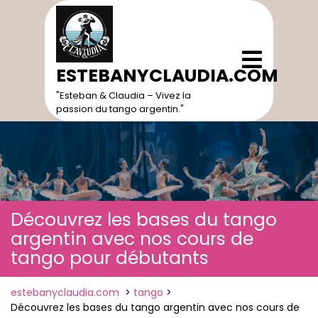
Skip
to
content
Open
Menu
ESTEBANYCLAUDIA.COM
"Esteban & Claudia – Vivez la
passion du tango argentin."
Découvrez les bases du tango
argentin avec nos cours de
tango pour débutants
estebanyclaudia.com
>
tango
>
Découvrez les bases du tango argentin avec nos cours de