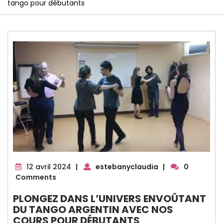
tango pour débutants
12
12 avril 2024
|
estebanyclaudia
|
0
avril
Comments
2024
PLONGEZ DANS L’UNIVERS ENVOÛTANT
DU TANGO ARGENTIN AVEC NOS
COURS POUR DÉBUTANTS