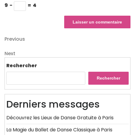
9
−
=
4
Navigation
Previous
Previous
Post
de
Next
Next
l’article
Post
Rechercher
Rechercher
Derniers messages
Découvrez les Lieux de Danse Gratuite à Paris
La Magie du Ballet de Danse Classique à Paris