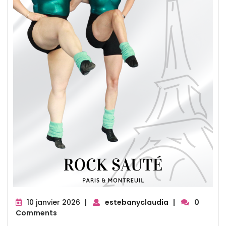
10
10 janvier 2026
|
estebanyclaudia
|
0
janvier
Comments
2026