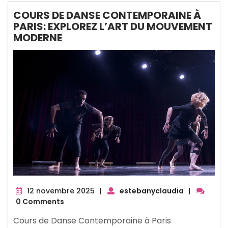
COURS DE DANSE CONTEMPORAINE À
PARIS: EXPLOREZ L’ART DU MOUVEMENT
MODERNE
12
12 novembre 2025
|
estebanyclaudia
|
novembre
0 Comments
2025
Cours de Danse Contemporaine à Paris