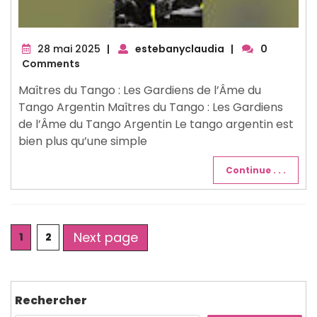
28
28 mai 2025
|
estebanyclaudia
|
0
mai
Comments
2025
Maîtres du Tango : Les Gardiens de l’Âme du
Tango Argentin Maîtres du Tango : Les Gardiens
de l’Âme du Tango Argentin Le tango argentin est
bien plus qu’une simple
Continue . . .
Posts
Next page
Page
Page
1
2
pagination
Rechercher