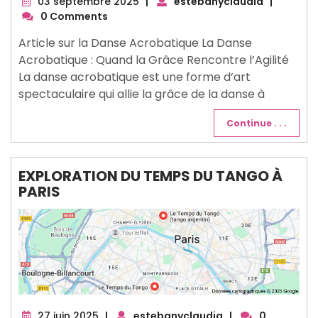
03
03 septembre 2025
|
estebanyclaudia
|
septembre
0 Comments
2025
Article sur la Danse Acrobatique La Danse
Acrobatique : Quand la Grâce Rencontre l’Agilité
La danse acrobatique est une forme d’art
spectaculaire qui allie la grâce de la danse à
Continue . . .
EXPLORATION DU TEMPS DU TANGO À
PARIS
27
27 juin 2025
|
estebanyclaudia
|
0