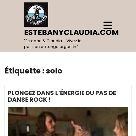
Skip
to
content
Open
Menu
ESTEBANYCLAUDIA.COM
"Esteban & Claudia – Vivez la
passion du tango argentin."
Étiquette :
solo
PLONGEZ DANS L’ÉNERGIE DU PAS DE
DANSE ROCK !