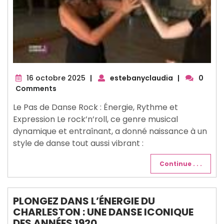
16
16 octobre 2025
|
estebanyclaudia
|
0
octobre
Comments
2025
Le Pas de Danse Rock : Énergie, Rythme et
Expression Le rock’n’roll, ce genre musical
dynamique et entraînant, a donné naissance à un
style de danse tout aussi vibrant :
Continue . . .
PLONGEZ DANS L’ÉNERGIE DU
CHARLESTON : UNE DANSE ICONIQUE
DES ANNÉES 1920