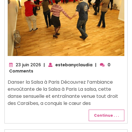
23
23 juin 2026
|
estebanyclaudia
|
0
juin
Comments
2026
Danser la Salsa à Paris Découvrez l’ambiance
envoûtante de la Salsa à Paris La salsa, cette
danse sensuelle et entraînante venue tout droit
des Caraïbes, a conquis le cœur des
Continue . . .