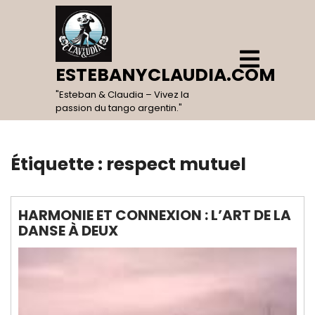
Skip
to
content
Open
Menu
ESTEBANYCLAUDIA.COM
"Esteban & Claudia – Vivez la
passion du tango argentin."
Étiquette :
respect mutuel
HARMONIE ET CONNEXION : L’ART DE LA
DANSE À DEUX