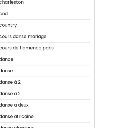
charleston
cnd
country
cours danse mariage
cours de flamenco paris
dance
danse
danse à 2
danse a 2
danse a deux
danse africaine
danse classique