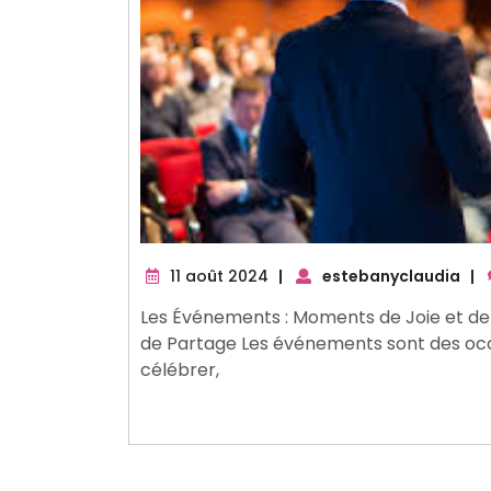
11
11 août 2024
|
estebanyclaudia
|
août
Les Événements : Moments de Joie et de
2024
de Partage Les événements sont des occ
célébrer,