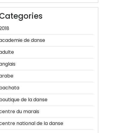
Categories
2018
academie de danse
adulte
anglais
arabe
bachata
boutique de la danse
centre du marais
centre national de la danse