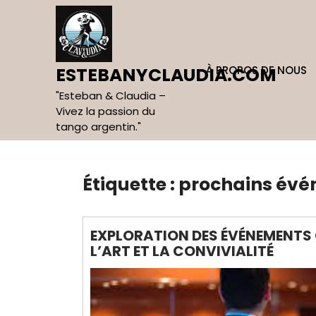
Skip
to
content
À PROPOS DE NOUS
ESTEBANYCLAUDIA.COM
"Esteban & Claudia –
Vivez la passion du
tango argentin."
Étiquette :
prochains év
EXPLORATION DES ÉVÉNEMENTS 
L’ART ET LA CONVIVIALITÉ