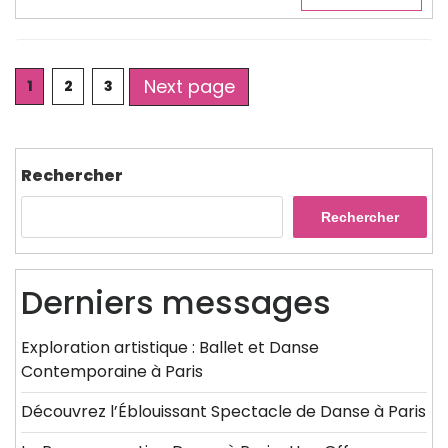
Posts
Next page
Page
Page
Page
1
2
3
pagination
Rechercher
Rechercher
Derniers messages
Exploration artistique : Ballet et Danse
Contemporaine à Paris
Découvrez l’Éblouissant Spectacle de Danse à Paris