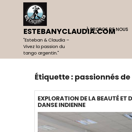
Skip
to
content
À PROPOS DE NOUS
ESTEBANYCLAUDIA.COM
"Esteban & Claudia –
Vivez la passion du
tango argentin."
Étiquette :
passionnés de
EXPLORATION DE LA BEAUTÉ ET 
DANSE INDIENNE