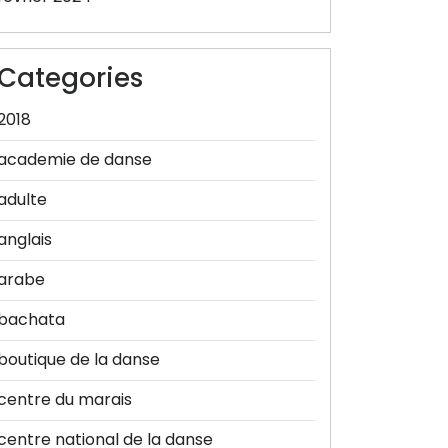
Categories
2018
academie de danse
adulte
anglais
arabe
bachata
boutique de la danse
centre du marais
centre national de la danse