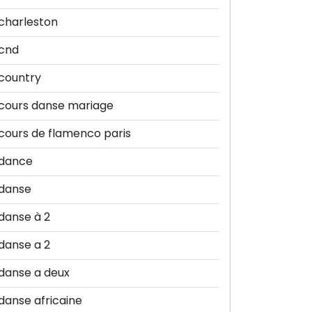
charleston
cnd
country
cours danse mariage
cours de flamenco paris
dance
danse
danse à 2
danse a 2
danse a deux
danse africaine