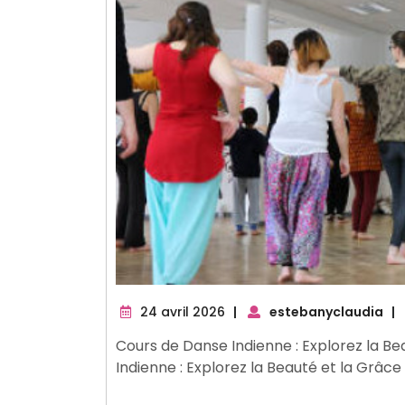
24
24 avril 2026
|
estebanyclaudia
|
avril
Cours de Danse Indienne : Explorez la B
2026
Indienne : Explorez la Beauté et la Grâc