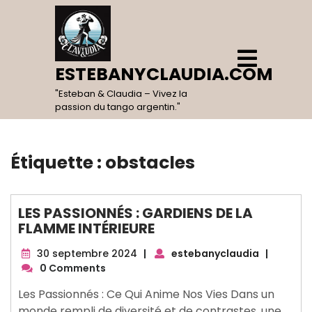
Skip
to
content
Open
Menu
ESTEBANYCLAUDIA.COM
"Esteban & Claudia – Vivez la
passion du tango argentin."
Étiquette :
obstacles
LES PASSIONNÉS : GARDIENS DE LA
FLAMME INTÉRIEURE
30
30 septembre 2024
|
estebanyclaudia
|
septembre
0 Comments
2024
Les Passionnés : Ce Qui Anime Nos Vies Dans un
monde rempli de diversité et de contrastes, une