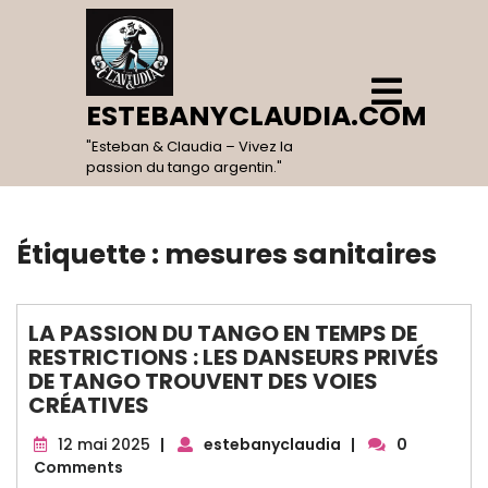
Skip
to
content
Open
Menu
ESTEBANYCLAUDIA.COM
"Esteban & Claudia – Vivez la
passion du tango argentin."
Étiquette :
mesures sanitaires
LA PASSION DU TANGO EN TEMPS DE
RESTRICTIONS : LES DANSEURS PRIVÉS
DE TANGO TROUVENT DES VOIES
CRÉATIVES
12
12 mai 2025
|
estebanyclaudia
|
0
mai
Comments