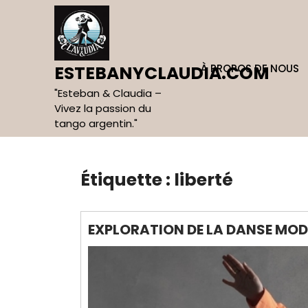
Skip
to
content
À PROPOS DE NOUS
ESTEBANYCLAUDIA.COM
"Esteban & Claudia –
Vivez la passion du
tango argentin."
Étiquette :
liberté
EXPLORATION DE LA DANSE MOD