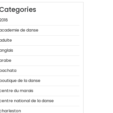
Categories
2018
academie de danse
adulte
anglais
arabe
bachata
boutique de la danse
centre du marais
centre national de la danse
charleston