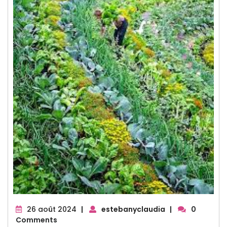
26
26 août 2024
|
estebanyclaudia
|
0
août
Comments