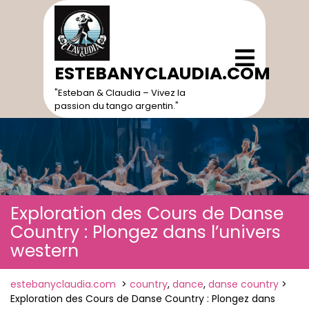
Skip
to
content
Open
Menu
ESTEBANYCLAUDIA.COM
"Esteban & Claudia – Vivez la
passion du tango argentin."
Exploration des Cours de Danse
Country : Plongez dans l’univers
western
estebanyclaudia.com
>
country
,
dance
,
danse country
>
Exploration des Cours de Danse Country : Plongez dans