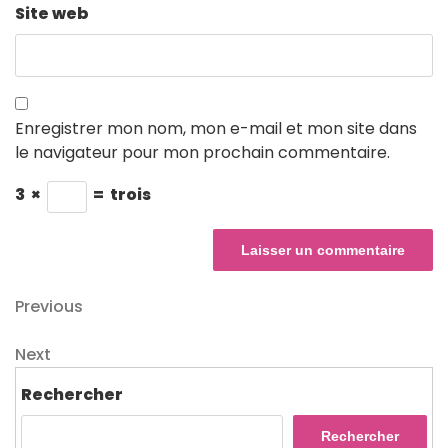
Site web
Enregistrer mon nom, mon e-mail et mon site dans
le navigateur pour mon prochain commentaire.
3
×
=
trois
Navigation
Previous
Previous
Post
de
Next
Next
l’article
Post
Rechercher
Rechercher