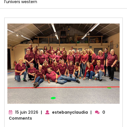
l’univers western
15
15 juin 2026
|
estebanyclaudia
|
0
juin
Comments
2026