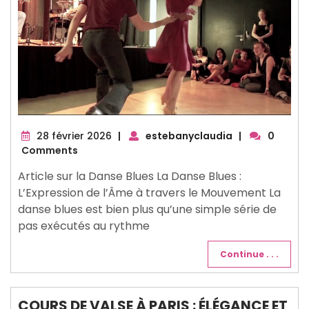
28
28 février 2026
|
estebanyclaudia
|
0
février
Comments
2026
Article sur la Danse Blues La Danse Blues :
L’Expression de l’Âme à travers le Mouvement La
danse blues est bien plus qu’une simple série de
pas exécutés au rythme
Continue . . .
COURS DE VALSE À PARIS : ÉLÉGANCE ET