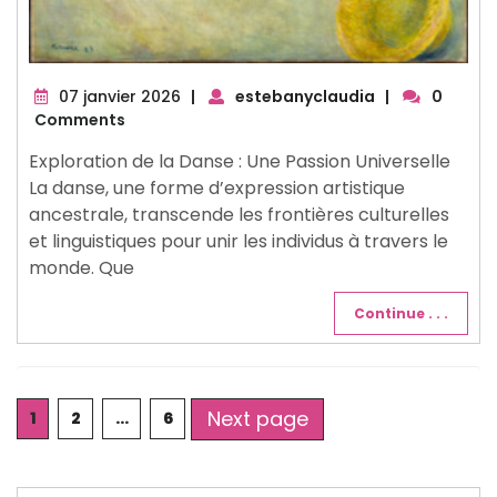
07
07 janvier 2026
|
estebanyclaudia
|
0
janvier
Comments
2026
Exploration de la Danse : Une Passion Universelle
La danse, une forme d’expression artistique
ancestrale, transcende les frontières culturelles
et linguistiques pour unir les individus à travers le
monde. Que
Continue . . .
Posts
Next page
Page
Page
Page
1
2
…
6
pagination