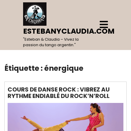
Skip
to
content
Open
Menu
ESTEBANYCLAUDIA.COM
"Esteban & Claudia – Vivez la
passion du tango argentin."
Étiquette :
énergique
COURS DE DANSE ROCK : VIBREZ AU
RYTHME ENDIABLÉ DU ROCK’N’ROLL