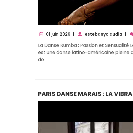
01
01 juin 2026
|
estebanyclaudia
|
juin
La Danse Rumba : Passion et Sensualité 
2026
est une danse latino-américaine pleine d
de
PARIS DANSE MARAIS : LA VIBRA