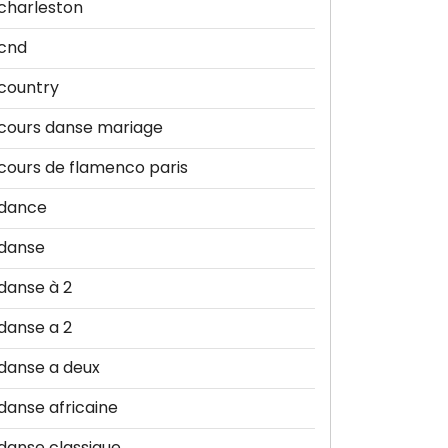
charleston
cnd
country
cours danse mariage
cours de flamenco paris
dance
danse
danse à 2
danse a 2
danse a deux
danse africaine
danse classique