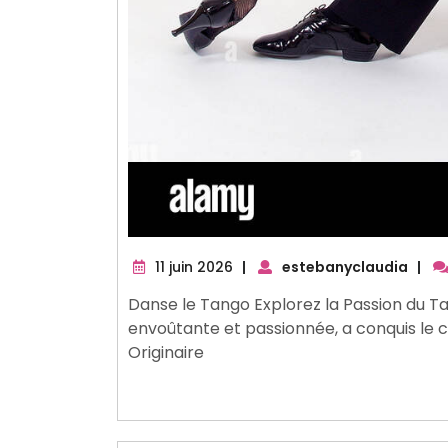
11
11 juin 2026
|
estebanyclaudia
|
juin
Danse le Tango Explorez la Passion du T
2026
envoûtante et passionnée, a conquis le 
Originaire