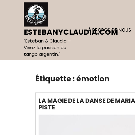
Skip
to
content
À PROPOS DE NOUS
ESTEBANYCLAUDIA.COM
"Esteban & Claudia –
Vivez la passion du
tango argentin."
Étiquette :
émotion
LA MAGIE DE LA DANSE DE MARIA
PISTE