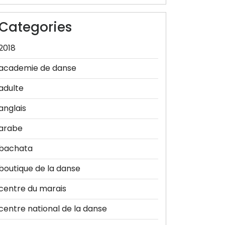
Categories
2018
academie de danse
adulte
anglais
arabe
bachata
boutique de la danse
centre du marais
centre national de la danse