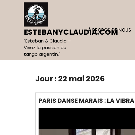
Skip
to
content
À PROPOS DE NOUS
ESTEBANYCLAUDIA.COM
"Esteban & Claudia –
Vivez la passion du
tango argentin."
Jour :
22 mai 2026
PARIS DANSE MARAIS : LA VIBRA