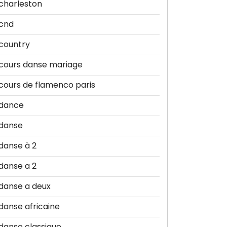
charleston
cnd
country
cours danse mariage
cours de flamenco paris
dance
danse
danse à 2
danse a 2
danse a deux
danse africaine
danse classique