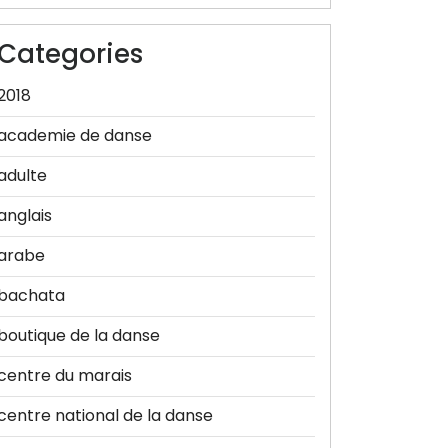
Categories
2018
academie de danse
adulte
anglais
arabe
bachata
boutique de la danse
centre du marais
centre national de la danse