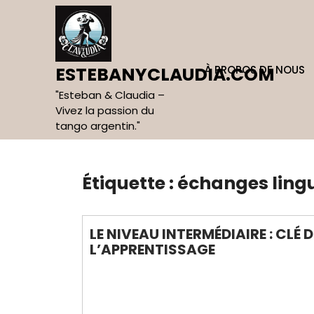
Skip
to
content
À PROPOS DE NOUS
ESTEBANYCLAUDIA.COM
"Esteban & Claudia –
Vivez la passion du
tango argentin."
Étiquette :
échanges lingu
LE NIVEAU INTERMÉDIAIRE : CLÉ
L’APPRENTISSAGE