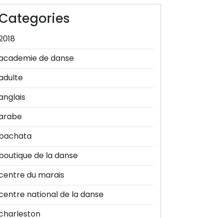
Categories
2018
academie de danse
adulte
anglais
arabe
bachata
boutique de la danse
centre du marais
centre national de la danse
charleston