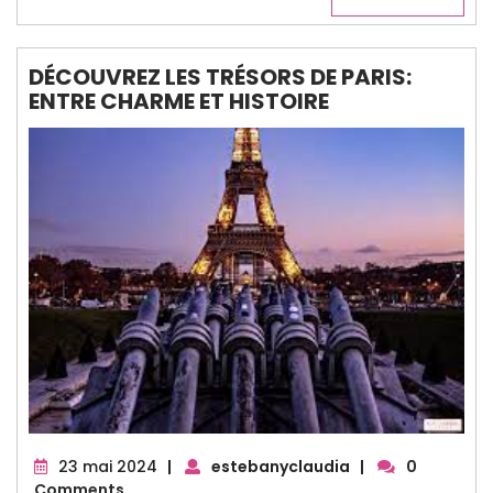
DÉCOUVREZ LES TRÉSORS DE PARIS:
ENTRE CHARME ET HISTOIRE
23
23 mai 2024
|
estebanyclaudia
|
0
mai
Comments