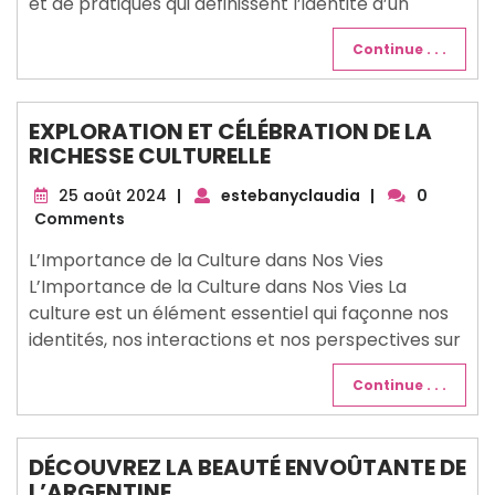
et de pratiques qui définissent l’identité d’un
Continue . . .
EXPLORATION ET CÉLÉBRATION DE LA
RICHESSE CULTURELLE
25
25 août 2024
|
estebanyclaudia
|
0
août
Comments
2024
L’Importance de la Culture dans Nos Vies
L’Importance de la Culture dans Nos Vies La
culture est un élément essentiel qui façonne nos
identités, nos interactions et nos perspectives sur
Continue . . .
DÉCOUVREZ LA BEAUTÉ ENVOÛTANTE DE
L’ARGENTINE