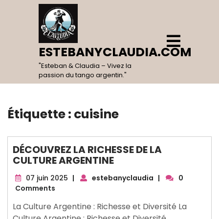
Skip
to
content
Open
Menu
ESTEBANYCLAUDIA.COM
"Esteban & Claudia – Vivez la
passion du tango argentin."
Étiquette :
cuisine
DÉCOUVREZ LA RICHESSE DE LA
CULTURE ARGENTINE
07
07 juin 2025
|
estebanyclaudia
|
0
juin
Comments
2025
La Culture Argentine : Richesse et Diversité La
Culture Argentine : Richesse et Diversité