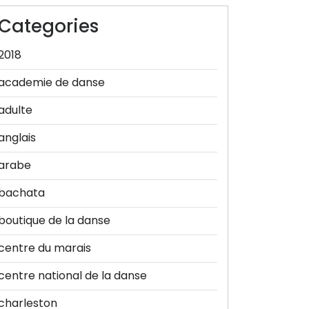
Categories
2018
academie de danse
adulte
anglais
arabe
bachata
boutique de la danse
centre du marais
centre national de la danse
charleston