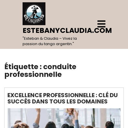
Skip
to
content
Open
Menu
ESTEBANYCLAUDIA.COM
"Esteban & Claudia – Vivez la
passion du tango argentin."
Étiquette :
conduite
professionnelle
EXCELLENCE PROFESSIONNELLE : CLÉ DU
SUCCÈS DANS TOUS LES DOMAINES