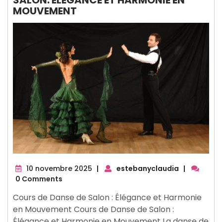
SALON: ÉLÉGANCE ET HARMONIE EN
MOUVEMENT
10
10 novembre 2025
|
estebanyclaudia
|
novembre
0 Comments
2025
Cours de Danse de Salon : Élégance et Harmonie
en Mouvement Cours de Danse de Salon :
Élégance et Harmonie en Mouvement La danse de