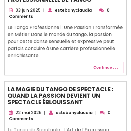
03
03 juin 2025
|
estebanyclaudia
|
0
juin
Comments
2025
Le Tango Professionnel : Une Passion Transformée
en Métier Dans le monde du tango, la passion
pour cette danse sensuelle et expressive peut
parfois conduire à une carrière professionnelle
enrichissante.
Continue . . .
LA MAGIE DU TANGO DE SPECTACLE :
QUAND LA PASSION DEVIENT UN
SPECTACLE ÉBLOUISSANT
22
22 mai 2025
|
estebanyclaudia
|
0
mai
Comments
2025
Le Tango de Spectacle : L’Art de l’Expression