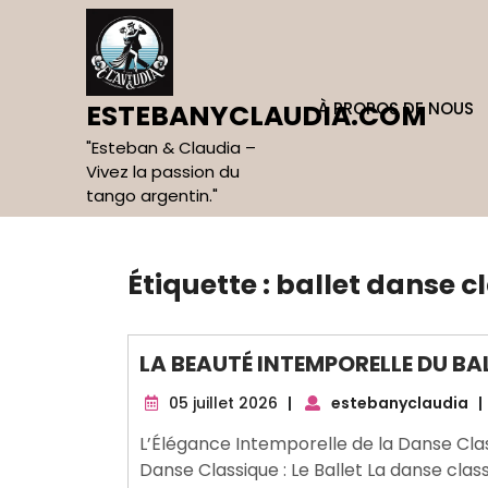
Skip
to
content
À PROPOS DE NOUS
ESTEBANYCLAUDIA.COM
"Esteban & Claudia –
Vivez la passion du
tango argentin."
Étiquette :
ballet danse c
LA BEAUTÉ INTEMPORELLE DU BA
05
05 juillet 2026
|
estebanyclaudia
|
juillet
L’Élégance Intemporelle de la Danse Class
2026
Danse Classique : Le Ballet La danse cl