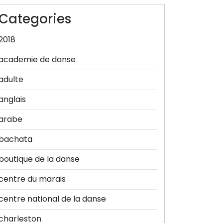
Categories
2018
academie de danse
adulte
anglais
arabe
bachata
boutique de la danse
centre du marais
centre national de la danse
charleston