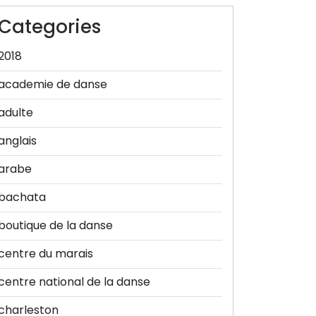
Categories
2018
academie de danse
adulte
anglais
arabe
bachata
boutique de la danse
centre du marais
centre national de la danse
charleston