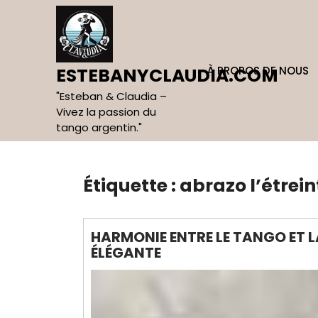
Skip
to
content
À PROPOS DE NOUS
ESTEBANYCLAUDIA.COM
"Esteban & Claudia –
Vivez la passion du
tango argentin."
Étiquette :
abrazo l’étrein
HARMONIE ENTRE LE TANGO ET L
ÉLÉGANTE