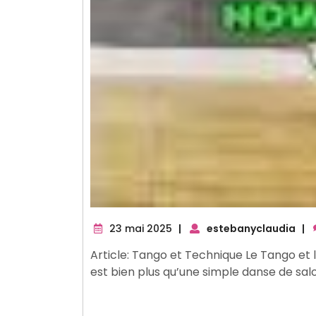
23
23 mai 2025
|
estebanyclaudia
|
mai
Article: Tango et Technique Le Tango et
2025
est bien plus qu’une simple danse de salo