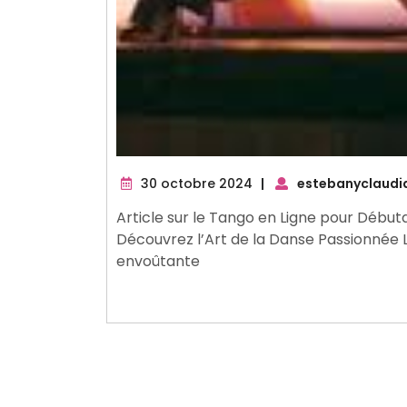
30
30 octobre 2024
|
estebanyclaudi
octobre
Article sur le Tango en Ligne pour Début
2024
Découvrez l’Art de la Danse Passionnée 
envoûtante