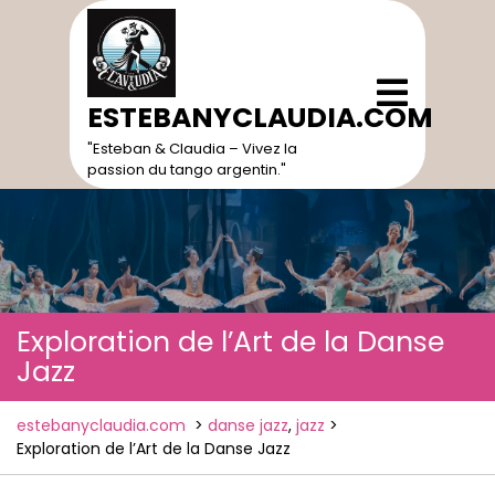
Skip
to
content
Open
Menu
ESTEBANYCLAUDIA.COM
"Esteban & Claudia – Vivez la
passion du tango argentin."
Exploration de l’Art de la Danse
Jazz
estebanyclaudia.com
>
danse jazz
,
jazz
>
Exploration de l’Art de la Danse Jazz