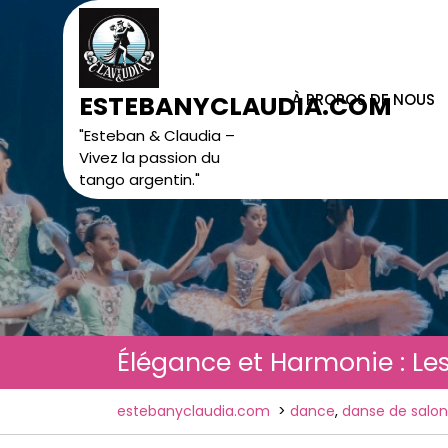
Skip
to
content
À PROPOS DE NOUS
ESTEBANYCLAUDIA.COM
"Esteban & Claudia –
Vivez la passion du
tango argentin."
Élégance et Harmonie : Le
estebanyclaudia.com
>
dance
,
danse de salon