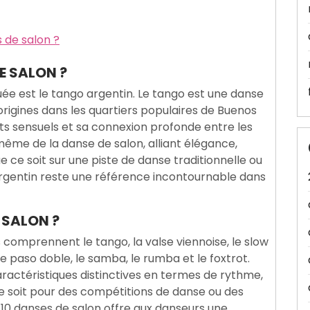
s de salon ?
E SALON ?
e est le tango argentin. Le tango est une danse
origines dans les quartiers populaires de Buenos
s sensuels et sa connexion profonde entre les
même de la danse de salon, alliant élégance,
e soit sur une piste de danse traditionnelle ou
 argentin reste une référence incontournable dans
 SALON ?
 comprennent le tango, la valse viennoise, le slow
 le paso doble, le samba, le rumba et le foxtrot.
actéristiques distinctives en termes de rythme,
 ce soit pour des compétitions de danse ou des
s 10 danses de salon offre aux danseurs une