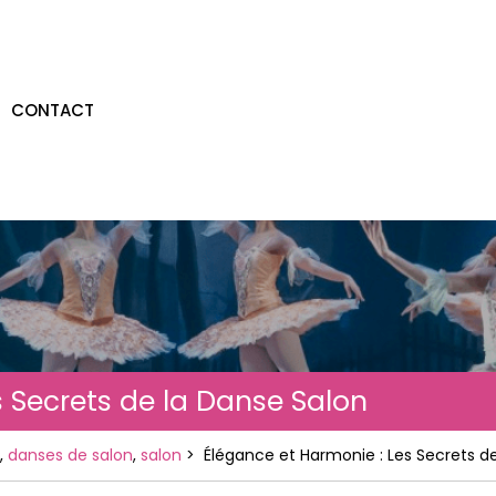
CONTACT
s Secrets de la Danse Salon
,
danses de salon
,
salon
>
Élégance et Harmonie : Les Secrets d