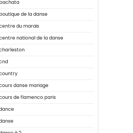
bachata
boutique de la danse
centre du marais
centre national de la danse
charleston
cnd
country
cours danse mariage
cours de flamenco paris
dance
danse
danse à 2