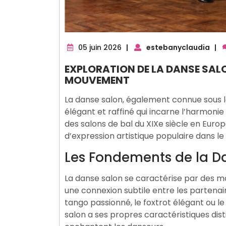
05
05 juin 2026
|
estebanyclaudia
|
juin
EXPLORATION DE LA DANSE SALO
2026
MOUVEMENT
La danse salon, également connue sous l
élégant et raffiné qui incarne l’harmoni
des salons de bal du XIXe siècle en Euro
d’expression artistique populaire dans l
Les Fondements de la D
La danse salon se caractérise par des m
une connexion subtile entre les partenair
tango passionné, le foxtrot élégant ou 
salon a ses propres caractéristiques dist