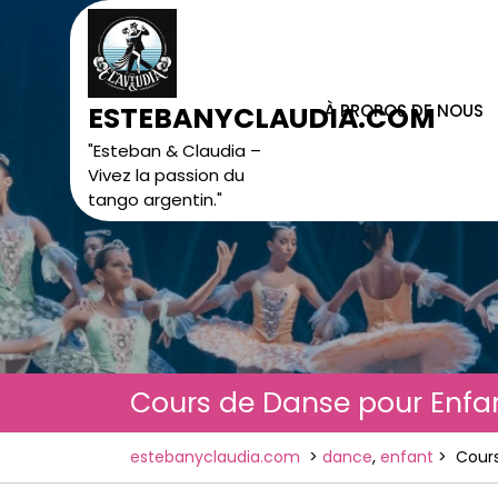
Skip
to
content
À PROPOS DE NOUS
ESTEBANYCLAUDIA.COM
"Esteban & Claudia –
Vivez la passion du
tango argentin."
Cours de Danse pour Enfant
estebanyclaudia.com
>
dance
,
enfant
>
Cours