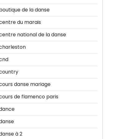
boutique de la danse
centre du marais
centre national de la danse
charleston
cnd
country
cours danse mariage
cours de flamenco paris
dance
danse
danse à 2