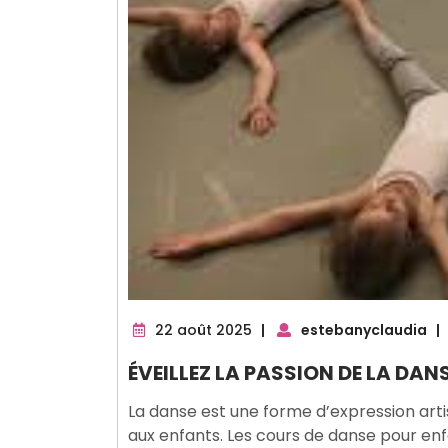
22
22 août 2025
|
estebanyclaudia
|
août
ÉVEILLEZ LA PASSION DE LA DA
2025
La danse est une forme d’expression art
aux enfants. Les cours de danse pour en