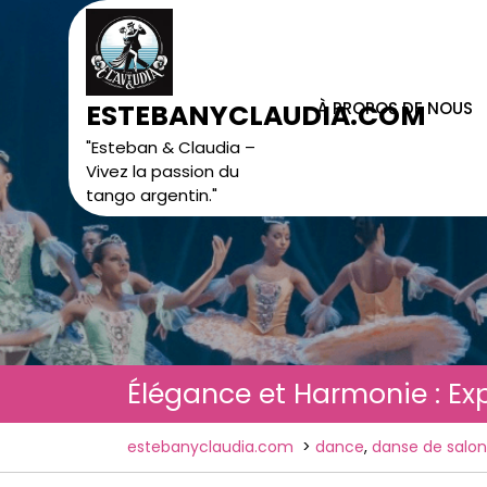
Skip
to
content
À PROPOS DE NOUS
ESTEBANYCLAUDIA.COM
"Esteban & Claudia –
Vivez la passion du
tango argentin."
Élégance et Harmonie : Ex
estebanyclaudia.com
>
dance
,
danse de salon