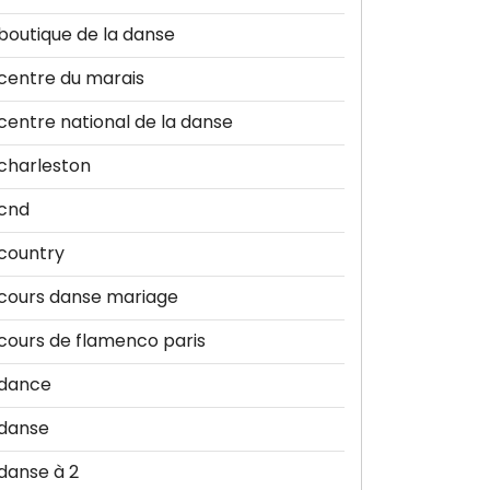
boutique de la danse
centre du marais
centre national de la danse
charleston
cnd
country
cours danse mariage
cours de flamenco paris
dance
danse
danse à 2