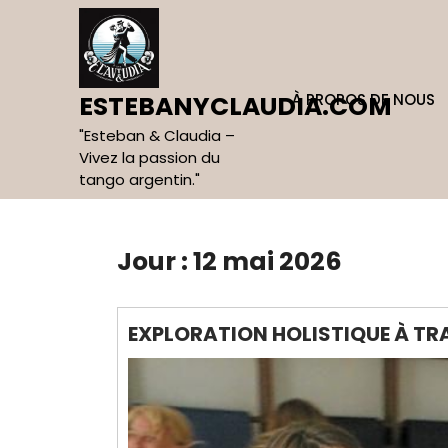
Skip
to
content
À PROPOS DE NOUS
ESTEBANYCLAUDIA.COM
"Esteban & Claudia –
Vivez la passion du
tango argentin."
Jour :
12 mai 2026
EXPLORATION HOLISTIQUE À TR