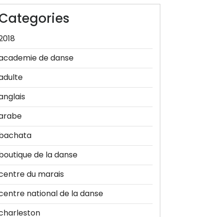
Categories
2018
academie de danse
adulte
anglais
arabe
bachata
boutique de la danse
centre du marais
centre national de la danse
charleston