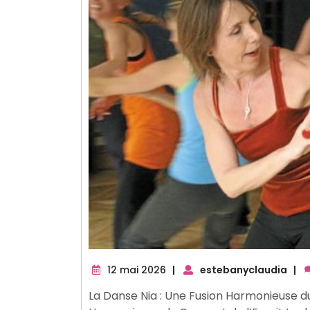
12
12 mai 2026
|
estebanyclaudia
|
mai
La Danse Nia : Une Fusion Harmonieuse du 
2026