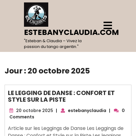
Skip
to
content
Open
Menu
ESTEBANYCLAUDIA.COM
"Esteban & Claudia – Vivez la
passion du tango argentin."
Jour :
20 octobre 2025
LE LEGGING DE DANSE : CONFORT ET
STYLE SUR LA PISTE
20
20 octobre 2025
|
estebanyclaudia
|
0
octobre
Comments
2025
Article sur les Leggings de Danse Les Leggings de
Danse : Confort et Style sur la Piste Les leggings