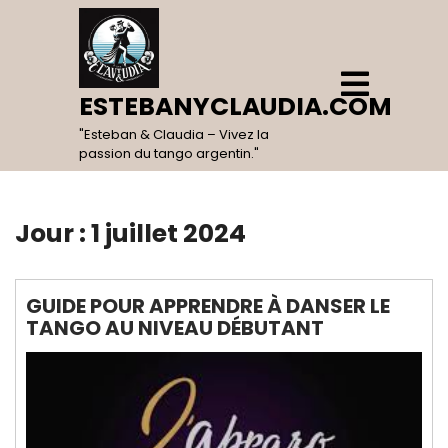
Skip
to
content
Open
Menu
ESTEBANYCLAUDIA.COM
"Esteban & Claudia – Vivez la
passion du tango argentin."
Jour :
1 juillet 2024
GUIDE POUR APPRENDRE À DANSER LE
TANGO AU NIVEAU DÉBUTANT