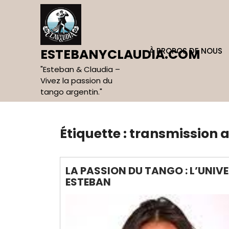
Skip
to
content
À PROPOS DE NOUS
ESTEBANYCLAUDIA.COM
"Esteban & Claudia –
Vivez la passion du
tango argentin."
Étiquette :
transmission a
LA PASSION DU TANGO : L’UNIV
ESTEBAN