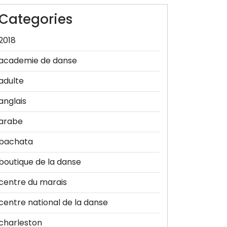
Categories
2018
academie de danse
adulte
anglais
arabe
bachata
boutique de la danse
centre du marais
centre national de la danse
charleston