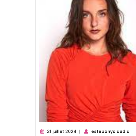
31
31 juillet 2024
|
estebanyclaudia
|