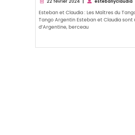
22
22 février 2024
|
estebanyclaudia
février
Esteban et Claudia : Les Maîtres du Tang
2024
Tango Argentin Esteban et Claudia sont 
d’Argentine, berceau