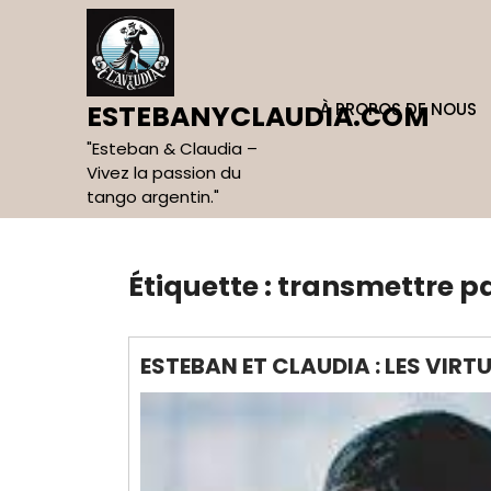
Skip
to
content
À PROPOS DE NOUS
ESTEBANYCLAUDIA.COM
"Esteban & Claudia –
Vivez la passion du
tango argentin."
Étiquette :
transmettre p
ESTEBAN ET CLAUDIA : LES VIR