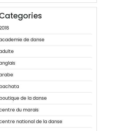
Categories
2018
academie de danse
adulte
anglais
arabe
bachata
boutique de la danse
centre du marais
centre national de la danse