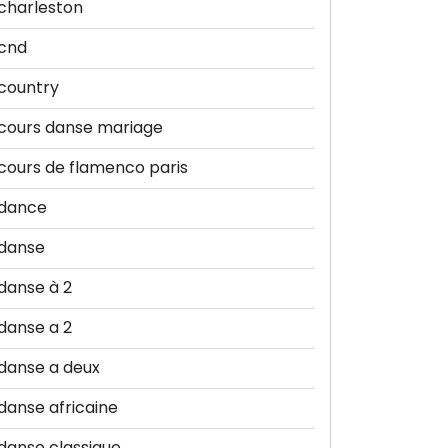
charleston
cnd
country
cours danse mariage
cours de flamenco paris
dance
danse
danse à 2
danse a 2
danse a deux
danse africaine
danse classique