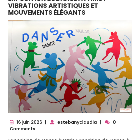
VIBRATIONS ARTISTIQUES ET
MOUVEMENTS ÉLÉGANTS
16
16 juin 2026
|
estebanyclaudia
|
0
juin
Comments
2026