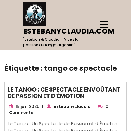
Skip
to
content
Open
Menu
ESTEBANYCLAUDIA.COM
"Esteban & Claudia – Vivez la
passion du tango argentin."
Étiquette :
tango ce spectacle
LE TANGO : CE SPECTACLE ENVOÛTANT
DE PASSION ET D’ÉMOTION
18
18 juin 2025
|
estebanyclaudia
|
0
juin
Comments
2025
Le Tango : Un Spectacle de Passion et d’Émotion
Le Tango : Un Spectacle de Passion et d’Émotion