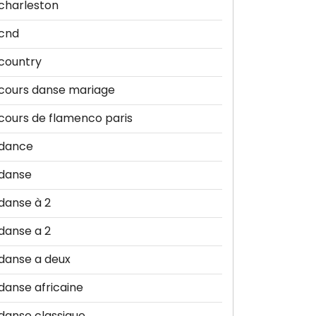
charleston
cnd
country
cours danse mariage
cours de flamenco paris
dance
danse
danse à 2
danse a 2
danse a deux
danse africaine
danse classique