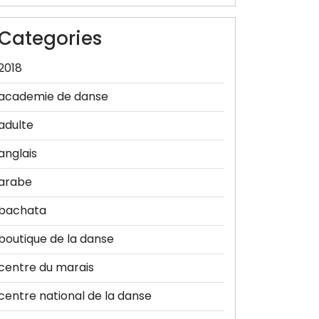
Categories
2018
academie de danse
adulte
anglais
arabe
bachata
boutique de la danse
centre du marais
centre national de la danse