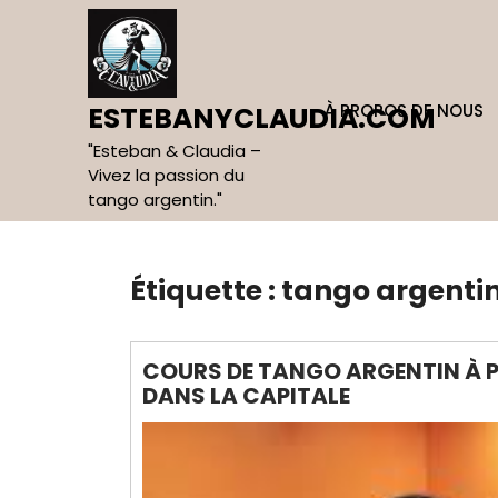
Skip
to
content
À PROPOS DE NOUS
ESTEBANYCLAUDIA.COM
"Esteban & Claudia –
Vivez la passion du
tango argentin."
Étiquette :
tango argentin
COURS DE TANGO ARGENTIN À P
DANS LA CAPITALE