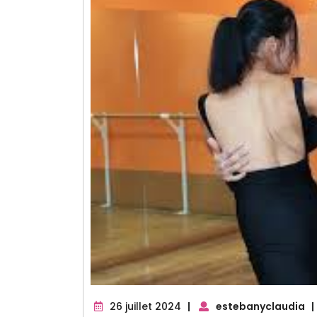
26
26 juillet 2024
|
estebanyclaudia
|