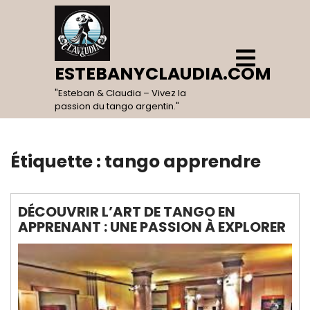
Skip
to
content
Open
Menu
ESTEBANYCLAUDIA.COM
"Esteban & Claudia – Vivez la
passion du tango argentin."
Étiquette :
tango apprendre
DÉCOUVRIR L’ART DE TANGO EN
APPRENANT : UNE PASSION À EXPLORER