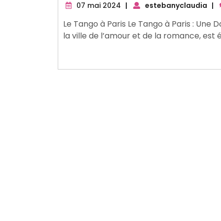
07
07 mai 2024
|
estebanyclaudia
|
mai
Le Tango à Paris Le Tango à Paris : Une D
2024
la ville de l’amour et de la romance, est