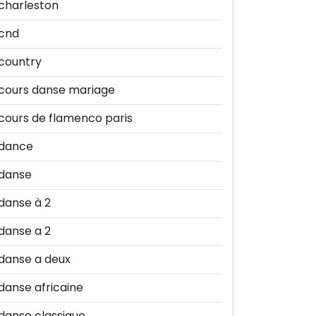
charleston
cnd
country
cours danse mariage
cours de flamenco paris
dance
danse
danse à 2
danse a 2
danse a deux
danse africaine
danse classique