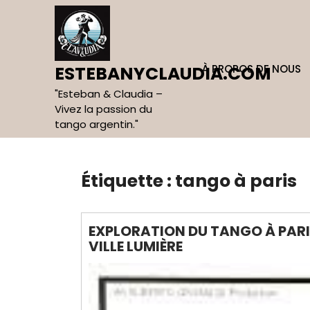
Skip
to
content
À PROPOS DE NOUS
ESTEBANYCLAUDIA.COM
"Esteban & Claudia –
Vivez la passion du
tango argentin."
Étiquette :
tango à paris
EXPLORATION DU TANGO À PARI
VILLE LUMIÈRE