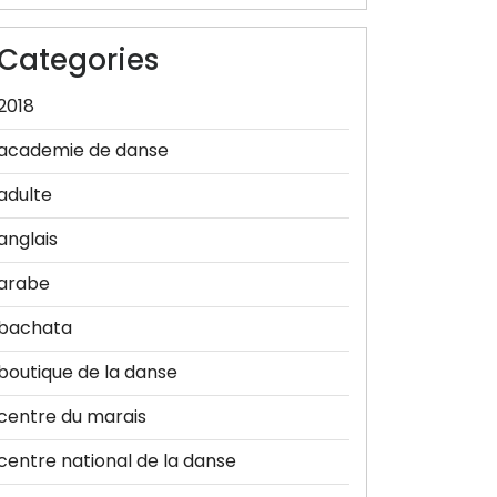
Categories
2018
academie de danse
adulte
anglais
arabe
bachata
boutique de la danse
centre du marais
centre national de la danse