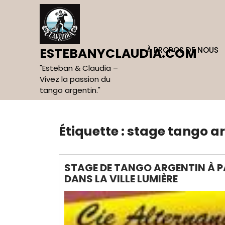
Skip
to
content
À PROPOS DE NOUS
ESTEBANYCLAUDIA.COM
"Esteban & Claudia –
Vivez la passion du
tango argentin."
Étiquette :
stage tango ar
STAGE DE TANGO ARGENTIN À PA
DANS LA VILLE LUMIÈRE