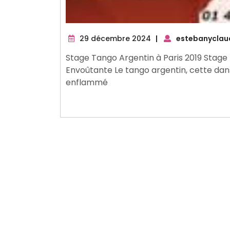
29
29 décembre 2024
|
estebanyclau
décembre
Stage Tango Argentin à Paris 2019 Stage 
2024
Envoûtante Le tango argentin, cette dans
enflammé