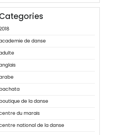
Categories
2018
academie de danse
adulte
anglais
arabe
bachata
boutique de la danse
centre du marais
centre national de la danse