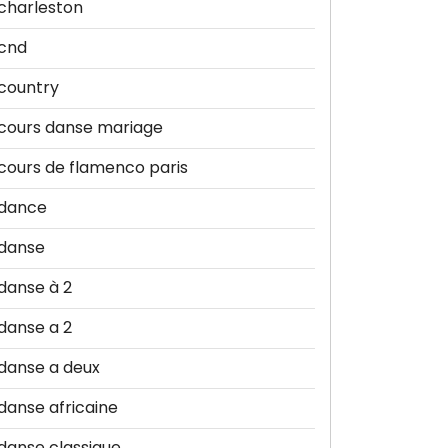
charleston
cnd
country
cours danse mariage
cours de flamenco paris
dance
danse
danse à 2
danse a 2
danse a deux
danse africaine
danse classique