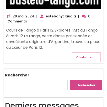
20
20 mai 2024
|
estebanyclaudia
|
0
mai
Comments
2024
Cours de Tango à Paris 12 Explorez l’Art du Tango
à Paris 12 Le tango, cette danse passionnée et
envoûtante originaire d’Argentine, trouve sa place
au cœur de Paris 12.
Continue . . .
Rechercher
Rechercher
Derniers messages